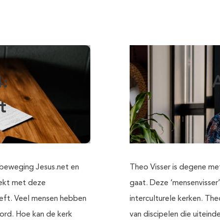
4:
A
t
 beweging Jesus.net en
Theo Visser is degene met
ekt met deze
gaat. Deze ‘mensenvisser’ 
eeft. Veel mensen hebben
interculturele kerken. The
ord. Hoe kan de kerk
van discipelen die uiteind