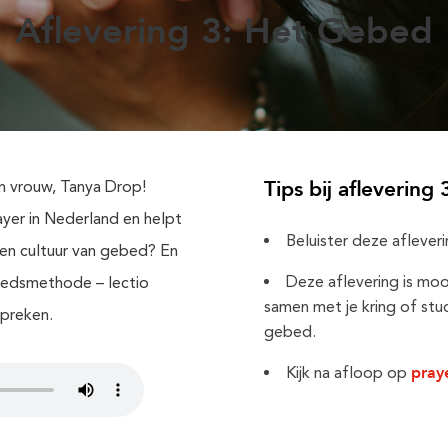
Aflevering 3: Het Gebed
Tips bij aflevering 
n vrouw, Tanya Drop!
yer in Nederland en helpt
Beluister deze afleverin
een cultuur van gebed? En
Deze aflevering is moo
bedsmethode – lectio
samen met je kring of stu
spreken.
gebed.
pray
Kijk na afloop op