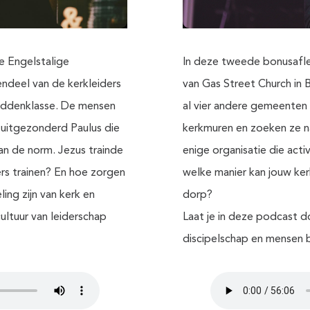
e Engelstalige
In deze tweede bonusafle
endeel van de kerkleiders
van Gas Street Church in 
middenklasse. De mensen
al vier andere gemeenten 
 uitgezonderd Paulus die
kerkmuren en zoeken ze na
n de norm. Jezus trainde
enige organisatie die acti
ers trainen? En hoe zorgen
welke manier kan jouw kerk
ing zijn van kerk en
dorp?
ltuur van leiderschap
Laat je in deze podcast do
discipelschap en mensen 