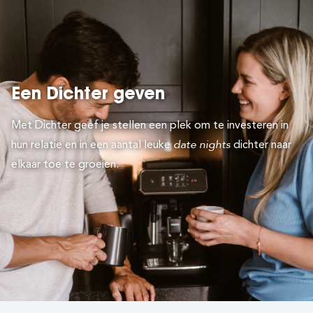
Een Dichter geven
Met Dichter geef je stellen een plek om te investeren in
date nights
hun relatie en in een aantal leuke
dichter naar
elkaar toe te groeien.