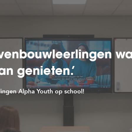
venbouwleerlingen was
van genieten.’
lingen Alpha Youth op school!